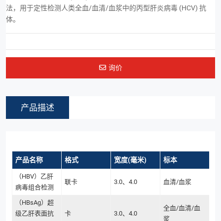
法，用于定性检测人类全血/血清/血浆中的丙型肝炎病毒 (HCV) 抗
体。
询价
产品描述
产品名称
格式
宽度(毫米)
标本
（HBV）乙肝
联卡
3.0、4.0
血清/血浆
病毒组合检测
（HBsAg）超
全血/血清/血
级乙肝表面抗
卡
3.0、4.0
浆