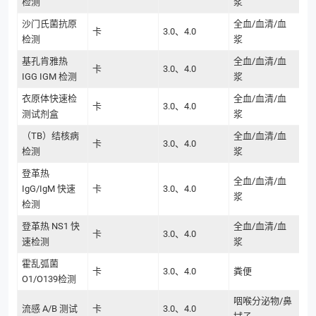
检测
浆
沙门氏菌抗原
全血/血清/血
卡
3.0、4.0
检测
浆
基孔肯雅热
全血/血清/血
卡
3.0、4.0
IGG IGM 检测
浆
衣原体快速检
全血/血清/血
卡
3.0、4.0
测试剂盒
浆
（TB）结核病
全血/血清/血
卡
3.0、4.0
检测
浆
登革热
全血/血清/血
IgG/IgM 快速
卡
3.0、4.0
浆
检测
登革热 NS1 快
全血/血清/血
卡
3.0、4.0
速检测
浆
霍乱弧菌
卡
3.0、4.0
粪便
O1/O139检测
咽喉分泌物/鼻
流感 A/B 测试
卡
3.0、4.0