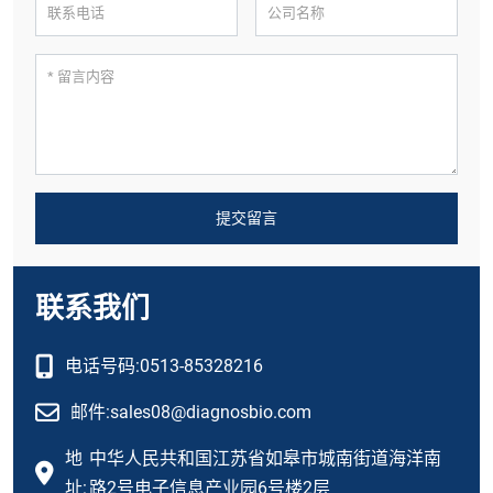
提交留言
联系我们
电话号码:
0513-85328216
邮件:
sales08@diagnosbio.com
地
中华人民共和国江苏省如皋市城南街道海洋南
址:
路2号电子信息产业园6号楼2层