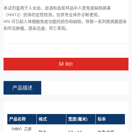
本试剂盒用于人全血、血清和血浆样品中人类免疫缺陷病毒
（HIV12）抗体的定性检测，仅供专业体外诊断使用。
HIV 可引起人体细胞免疫功能的损伤和缺陷，导致一系列致病菌感染
和罕见肿瘤，感染迅速，死亡率高。
询价
产品描述
产品名称
格式
宽度(毫米)
标本
（HBV）乙肝