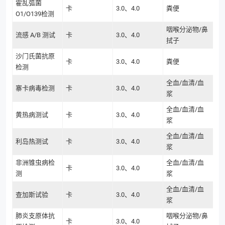
霍乱弧菌
卡
3.0、4.0
粪便
O1/O139检测
咽喉分泌物/鼻
流感 A/B 测试
卡
3.0、4.0
拭子
沙门氏菌抗原
卡
3.0、4.0
粪便
检测
全血/血清/血
寨卡病毒检测
卡
3.0、4.0
浆
全血/血清/血
黄热病测试
卡
3.0、4.0
浆
全血/血清/血
利岛热测试
卡
3.0、4.0
浆
非洲锥虫病检
全血/血清/血
卡
3.0、4.0
测
浆
全血/血清/血
查加斯试验
卡
3.0、4.0
浆
肺炎支原体抗
咽喉分泌物/鼻
卡
3.0、4.0